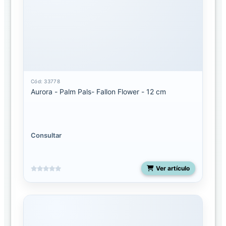
Palm
Pals
Clip-
On
Palm
pals
Cód: 33778
licenciados
Aurora - Palm Pals- Fallon Flower - 12 cm
Shoulderskin
Consultar
Snakes
50
pulgadas
Ver artículo
Spudsters
UNO
Costa
Rica