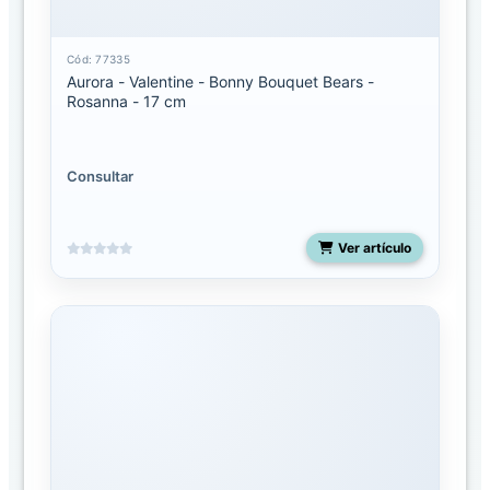
Seuss
Cód: 77335
Ebba
Aurora - Valentine - Bonny Bouquet Bears -
Rosanna - 17 cm
Ebba
Mantas
de
Apego
Consultar
Eco
Nation
Ver artículo
Fancy
pals
Flopsie
Miyoni
Grande
Miyoni