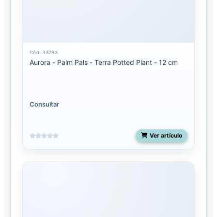
Mediano
Miyoni
pequeño
Cód: 33793
Aurora - Palm Pals - Terra Potted Plant - 12 cm
Molang
Palm
Pals
13
Consultar
pulgadas
Palm
Ver artículo
pals
5
pulgadas
Palm
Pals
8
pulgadas