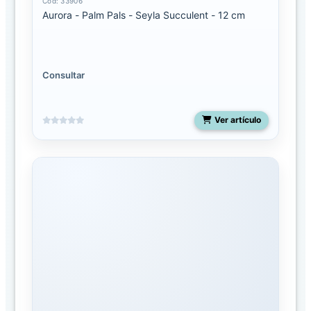
Cód: 33906
o
Aurora - Palm Pals - Seyla Succulent - 12 cm
g
o
FAMILIAS
Consultar
Aurora
Ver artículo
Aurora
Jungle
Snoozles
Toys
Dinos
&
Dragons
Dr