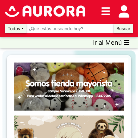
Inventario
DESTACADOS
Todos
Buscar
Ir al Menú
Artículos
Destacados
Promociones
Novedades
CONSULTAR
PRECIOS EN