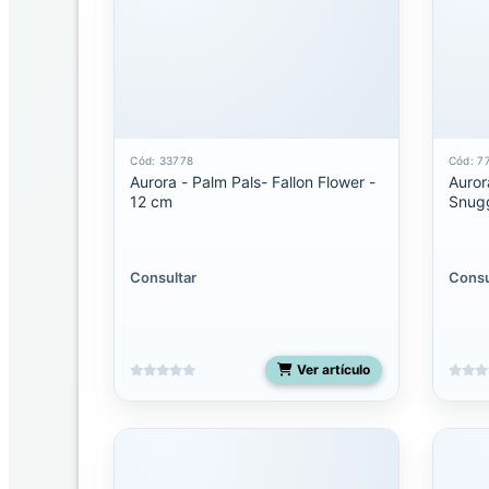
Seuss
Ebba
Ebba
Mantas
de
Cód: 33778
Cód: 7
Apego
Aurora - Palm Pals- Fallon Flower -
Auror
12 cm
Snugg
Eco
Nation
Consultar
Consu
Fancy
pals
Flopsie
Ver artículo
Miyoni
Grande
Miyoni