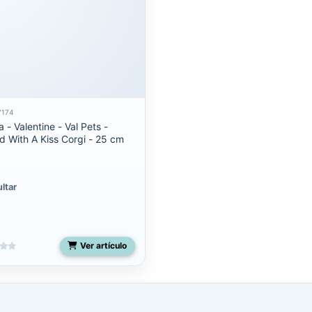
7174
a - Valentine - Val Pets -
d With A Kiss Corgi - 25 cm
ltar
Ver artículo