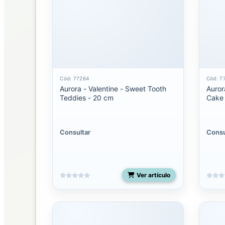
Palm
Pals
Clip-
On
Palm
pals
Cód: 77264
Cód: 7
Aurora - Valentine - Sweet Tooth
Auror
licenciados
Teddies - 20 cm
Cake 
Shoulderskin
Consultar
Consu
Snakes
50
pulgadas
Ver artículo
Spudsters
UNO
Costa
Rica