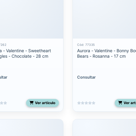
7262
Cód: 77335
a - Valentine - Sweetheart
Aurora - Valentine - Bonny B
les - Chocolate - 28 cm
Bears - Rosanna - 17 cm
ltar
Consultar
Ver artículo
Ver art