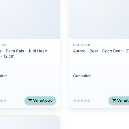
7298
Cód: 09838
a - Palm Pals - Jubi Heart
Aurora - Bear - Coco Bear - 
- 12 cm
ltar
Consultar
Ver artículo
Ver art