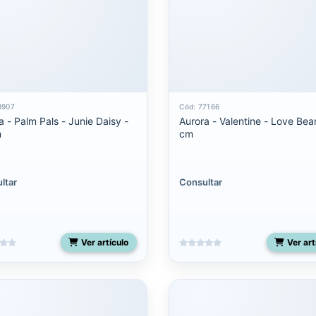
3907
Cód: 77166
a - Palm Pals - Junie Daisy -
Aurora - Valentine - Love Bea
m
cm
ltar
Consultar
Ver artículo
Ver art