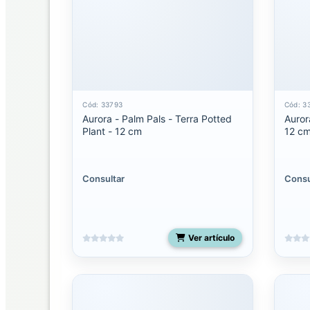
Mediano
Miyoni
pequeño
Molang
Cód: 33793
Cód: 3
Aurora - Palm Pals - Terra Potted
Auror
Palm
Plant - 12 cm
12 c
Pals
13
pulgadas
Consultar
Consu
Palm
pals
5
pulgadas
Ver artículo
Palm
Pals
8
pulgadas