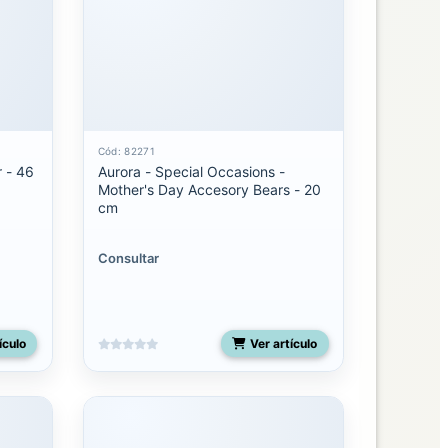
Cód: 82271
r - 46
Aurora - Special Occasions -
Mother's Day Accesory Bears - 20
cm
Consultar
ículo
Ver artículo