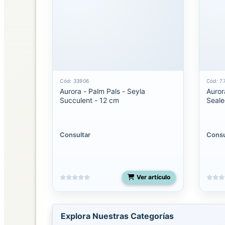
SUCURSALES
AURORA
DISTRIBUIDORA
Cód: 33906
Cód: 7
Aurora - Palm Pals - Seyla
Auror
Succulent - 12 cm
Seale
Consultar
Consu
Ver artículo
Explora Nuestras Categorías