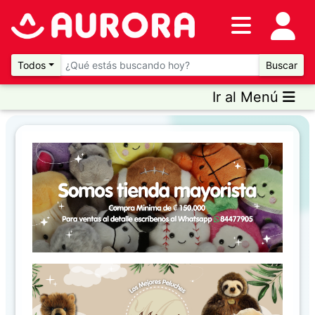
Inventario
DESTACADOS
Todos
Buscar
Ir al Menú
Artículos
Destacados
Promociones
Novedades
CONSULTAR
PRECIOS EN