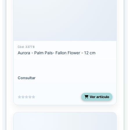
Palm
Pals
Clip-
On
Palm
pals
Cód: 33778
licenciados
Aurora - Palm Pals- Fallon Flower - 12 cm
Shoulderskin
Consultar
Snakes
50
pulgadas
Ver artículo
Spudsters
UNO
Costa
Rica