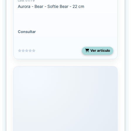
Cód: 01779
o
Aurora - Bear - Softie Bear - 22 cm
g
o
FAMILIAS
Consultar
Aurora
Ver artículo
Aurora
Jungle
Snoozles
Toys
Dinos
&
Dragons
Dr