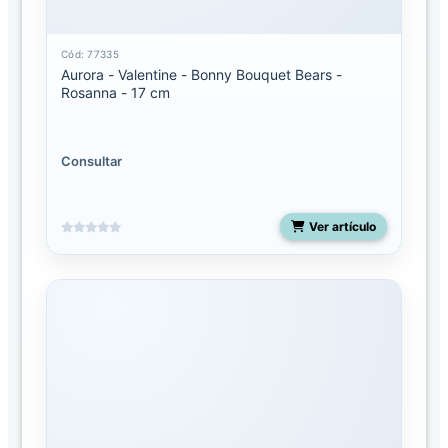
Seuss
Cód: 77335
Ebba
Aurora - Valentine - Bonny Bouquet Bears -
Rosanna - 17 cm
Ebba
Mantas
de
Apego
Consultar
Eco
Nation
Ver artículo
Fancy
pals
Flopsie
Miyoni
Grande
Miyoni