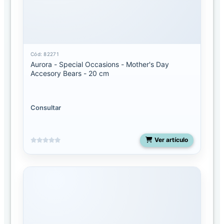
Mediano
Miyoni
pequeño
Cód: 82271
Aurora - Special Occasions - Mother's Day
Molang
Accesory Bears - 20 cm
Palm
Pals
13
Consultar
pulgadas
Palm
Ver artículo
pals
5
pulgadas
Palm
Pals
8
pulgadas