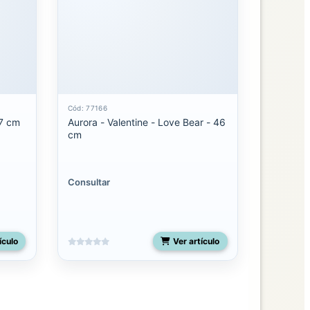
Cód: 77166
27 cm
Aurora - Valentine - Love Bear - 46
cm
Consultar
ículo
Ver artículo