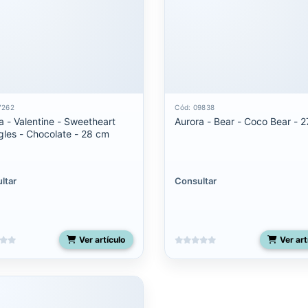
7262
Cód: 09838
a - Valentine - Sweetheart
Aurora - Bear - Coco Bear - 
les - Chocolate - 28 cm
ltar
Consultar
Ver artículo
Ver art