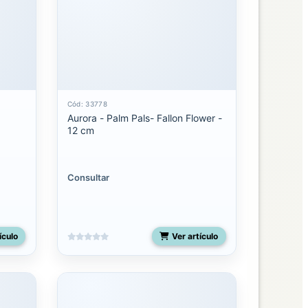
Cód: 33778
Aurora - Palm Pals- Fallon Flower -
12 cm
Consultar
ículo
Ver artículo