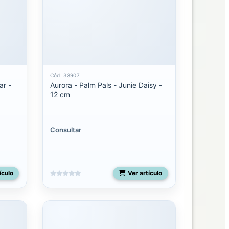
Cód: 33907
ar -
Aurora - Palm Pals - Junie Daisy -
12 cm
Consultar
ículo
Ver artículo