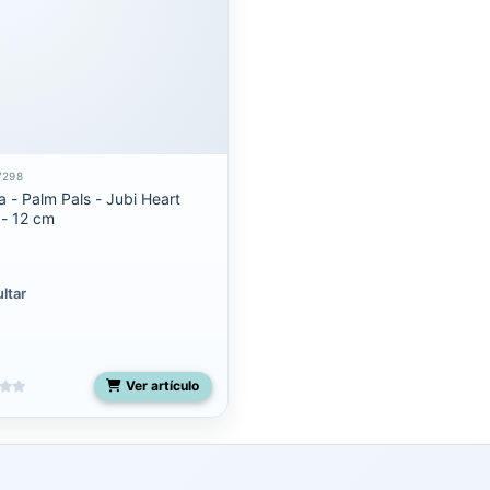
7298
a - Palm Pals - Jubi Heart
- 12 cm
ltar
Ver artículo