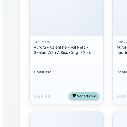
Seuss
Ebba
Ebba
Mantas
de
Cód: 77174
Cód: 7
Apego
Aurora - Valentine - Val Pets -
Auror
Sealed With A Kiss Corgi - 25 cm
Teddi
Eco
Nation
Consultar
Consu
Fancy
pals
Flopsie
Ver artículo
Miyoni
Grande
Miyoni