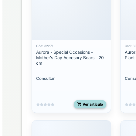
Mediano
Miyoni
pequeño
Molang
Cód: 82271
Cód: 3
Aurora - Special Occasions -
Auror
Palm
Mother's Day Accesory Bears - 20
Plant
Pals
cm
13
pulgadas
Consultar
Consu
Palm
pals
5
pulgadas
Ver artículo
Palm
Pals
8
pulgadas