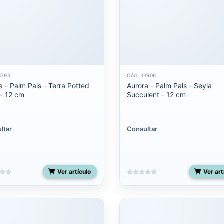
3793
Cód: 33906
a - Palm Pals - Terra Potted
Aurora - Palm Pals - Seyla
 - 12 cm
Succulent - 12 cm
ltar
Consultar
Ver artículo
Ver art