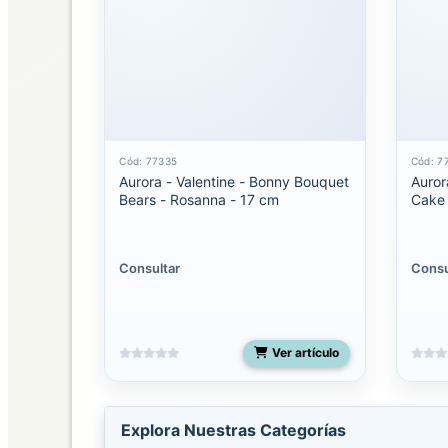
SUCURSALES
AURORA
DISTRIBUIDORA
Cód: 77335
Cód: 7
Aurora - Valentine - Bonny Bouquet
Auror
Bears - Rosanna - 17 cm
Cake 
Consultar
Consu
Ver artículo
Explora Nuestras Categorías