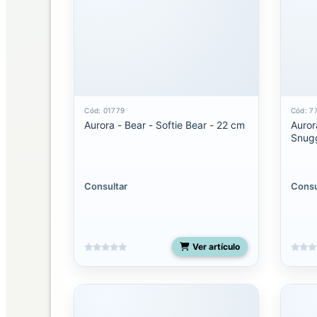
Palm
Pals
Clip-
On
Palm
pals
Cód: 01779
Cód: 7
Aurora - Bear - Softie Bear - 22 cm
Auror
licenciados
Snugg
Shoulderskin
Consultar
Consu
Snakes
50
pulgadas
Ver artículo
Spudsters
UNO
Costa
Rica