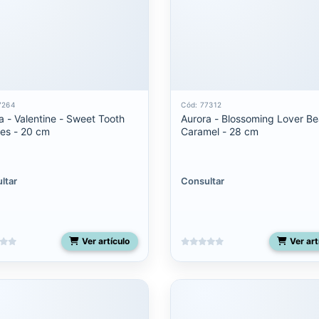
7264
Cód: 77312
a - Valentine - Sweet Tooth
Aurora - Blossoming Lover Be
es - 20 cm
Caramel - 28 cm
ltar
Consultar
Ver artículo
Ver art