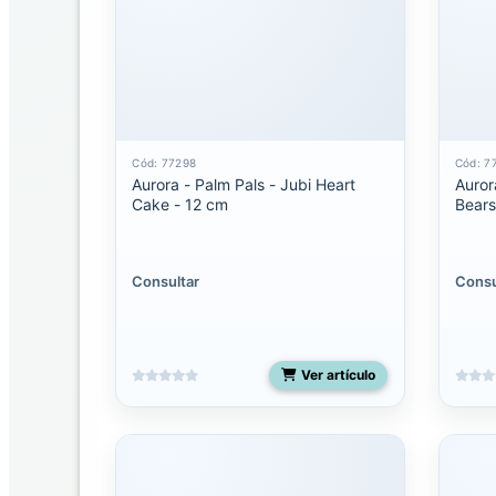
Seuss
Ebba
Ebba
Mantas
de
Cód: 77298
Cód: 7
Apego
Aurora - Palm Pals - Jubi Heart
Auror
Cake - 12 cm
Bears
Eco
Nation
Consultar
Consu
Fancy
pals
Flopsie
Ver artículo
Miyoni
Grande
Miyoni