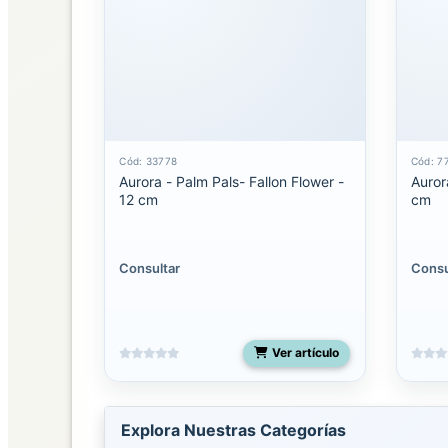
SUCURSALES
AURORA
DISTRIBUIDORA
Cód: 33778
Cód: 7
Aurora - Palm Pals- Fallon Flower -
Auror
12 cm
cm
Consultar
Consu
Ver artículo
Explora Nuestras Categorías