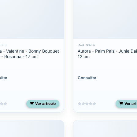
7335
Cód: 33907
a - Valentine - Bonny Bouquet
Aurora - Palm Pals - Junie Dai
 - Rosanna - 17 cm
12 cm
ltar
Consultar
Ver artículo
Ver art