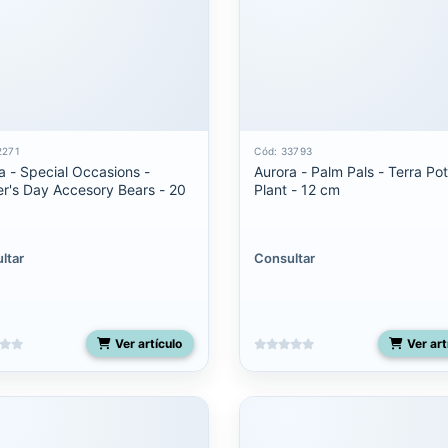
2271
Cód: 33793
a - Special Occasions -
Aurora - Palm Pals - Terra Po
r's Day Accesory Bears - 20
Plant - 12 cm
ltar
Consultar
Ver artículo
Ver art