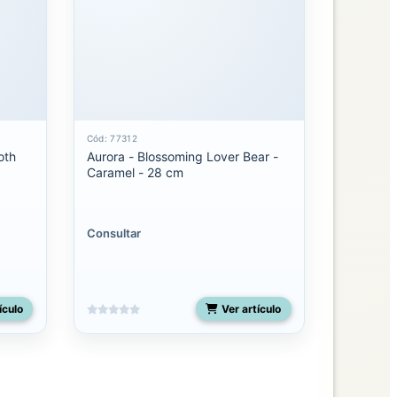
Cód: 77312
oth
Aurora - Blossoming Lover Bear -
Caramel - 28 cm
Consultar
ículo
Ver artículo