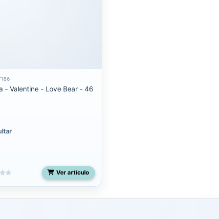
7166
a - Valentine - Love Bear - 46
ltar
Ver artículo