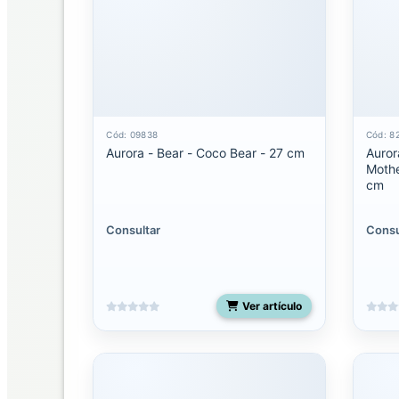
Mediano
Miyoni
pequeño
Molang
Cód: 09838
Cód: 8
Aurora - Bear - Coco Bear - 27 cm
Auror
Palm
Mothe
Pals
cm
13
pulgadas
Consultar
Consu
Palm
pals
5
pulgadas
Ver artículo
Palm
Pals
8
pulgadas