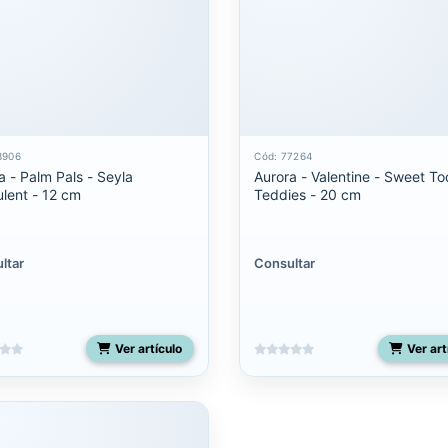
3906
Cód: 77264
a - Palm Pals - Seyla
Aurora - Valentine - Sweet To
lent - 12 cm
Teddies - 20 cm
ltar
Consultar
Ver artículo
Ver art