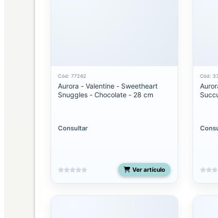
Palm
Pals
Clip-
On
Palm
pals
Cód: 77262
Cód: 3
Aurora - Valentine - Sweetheart
Auror
licenciados
Snuggles - Chocolate - 28 cm
Succu
Shoulderskin
Consultar
Consu
Snakes
50
pulgadas
Ver artículo
Spudsters
UNO
Costa
Rica