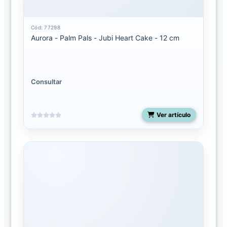
Seuss
Cód: 77298
Ebba
Aurora - Palm Pals - Jubi Heart Cake - 12 cm
Ebba
Mantas
de
Apego
Consultar
Eco
Nation
Ver artículo
Fancy
pals
Flopsie
Miyoni
Grande
Miyoni