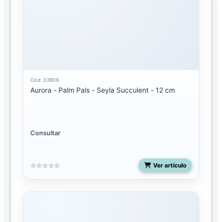
Palm
Pals
Clip-
On
Palm
pals
Cód: 33906
licenciados
Aurora - Palm Pals - Seyla Succulent - 12 cm
Shoulderskin
Consultar
Snakes
50
pulgadas
Ver artículo
Spudsters
UNO
Costa
Rica