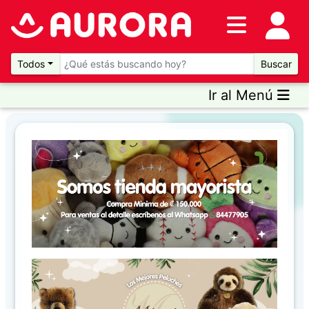
Inventario
DESTACADOS
Todos
Buscar
Ir al Menú
Artículos
Destacados
Promociones
Novedades
CONSULTAR
PRECIOS EN