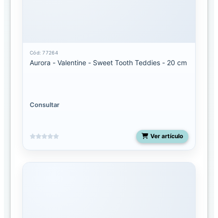
Mediano
Miyoni
pequeño
Cód: 77264
Aurora - Valentine - Sweet Tooth Teddies - 20 cm
Molang
Palm
Pals
13
Consultar
pulgadas
Palm
Ver artículo
pals
5
pulgadas
Palm
Pals
8
pulgadas