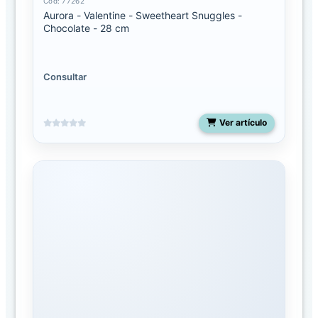
Cód: 77262
o
Aurora - Valentine - Sweetheart Snuggles -
g
Chocolate - 28 cm
o
FAMILIAS
Consultar
Aurora
Ver artículo
Aurora
Jungle
Snoozles
Toys
Dinos
&
Dragons
Dr