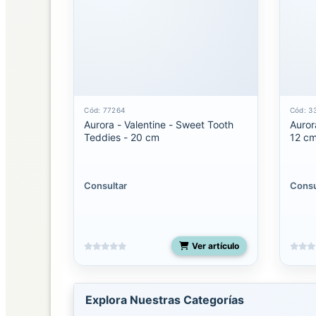
Palm
Pals
Clip-
On
Palm
pals
Cód: 77264
Cód: 3
Aurora - Valentine - Sweet Tooth
Auror
licenciados
Teddies - 20 cm
12 c
Shoulderskin
Consultar
Consu
Snakes
50
pulgadas
Ver artículo
Spudsters
UNO
Costa
Explora Nuestras Categorías
Rica