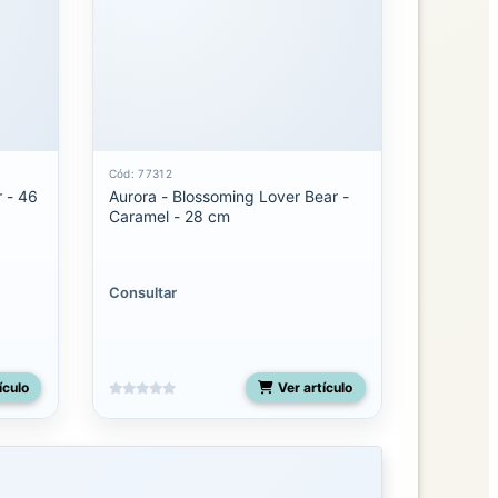
Cód: 77312
r - 46
Aurora - Blossoming Lover Bear -
Caramel - 28 cm
Consultar
ículo
Ver artículo