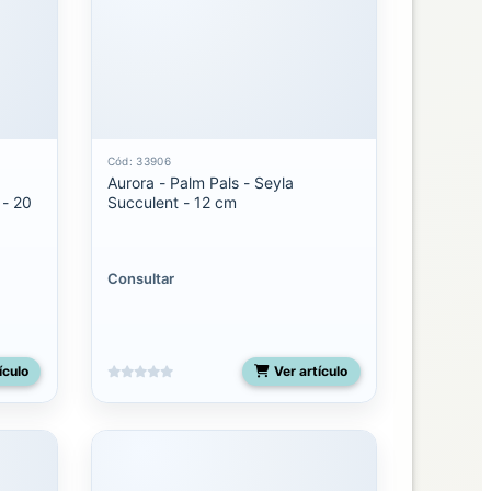
Cód: 33906
Aurora - Palm Pals - Seyla
 - 20
Succulent - 12 cm
Consultar
ículo
Ver artículo