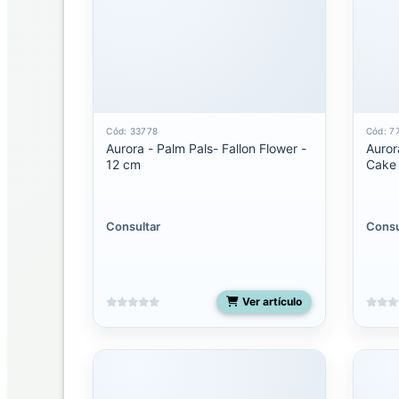
Seuss
Ebba
Ebba
Mantas
de
Cód: 33778
Cód: 7
Apego
Aurora - Palm Pals- Fallon Flower -
Auror
12 cm
Cake 
Eco
Nation
Consultar
Consu
Fancy
pals
Flopsie
Ver artículo
Miyoni
Grande
Miyoni