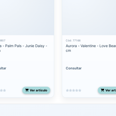
3907
Cód: 77166
a - Palm Pals - Junie Daisy -
Aurora - Valentine - Love Bea
m
cm
ltar
Consultar
Ver artículo
Ver art