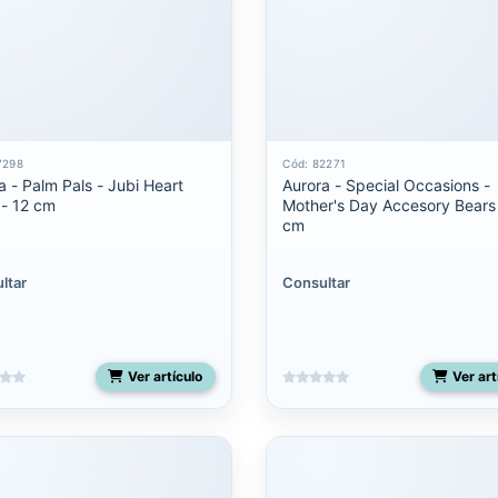
7298
Cód: 82271
a - Palm Pals - Jubi Heart
Aurora - Special Occasions -
- 12 cm
Mother's Day Accesory Bears
cm
ltar
Consultar
Ver artículo
Ver art