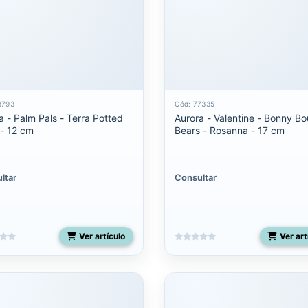
3793
Cód: 77335
a - Palm Pals - Terra Potted
Aurora - Valentine - Bonny B
 - 12 cm
Bears - Rosanna - 17 cm
ltar
Consultar
Ver artículo
Ver art