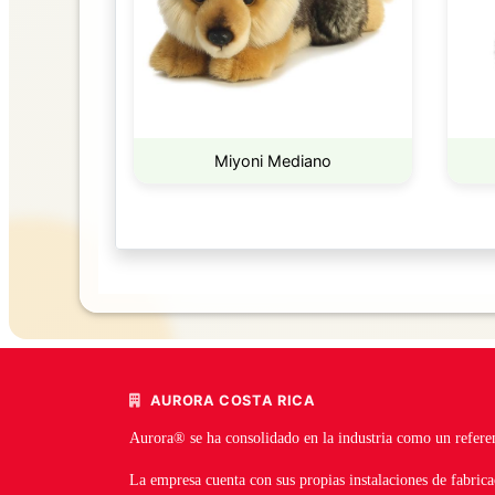
Miyoni Mediano
AURORA COSTA RICA
Aurora® se ha consolidado en la industria como un referen
La empresa cuenta con sus propias instalaciones de fabrica