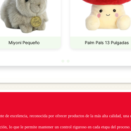
Miyoni Pequeño
Palm Pals 13 Pulgadas
te de excelencia, reconocida por ofrecer productos de la más alta calidad, una
ción, lo que le permite mantener un control riguroso en cada etapa del proceso.