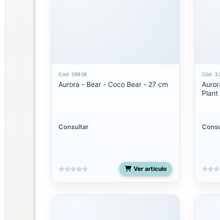
Mediano
Miyoni
pequeño
Molang
Cód: 09838
Cód: 3
Aurora - Bear - Coco Bear - 27 cm
Auror
Palm
Plant
Pals
13
pulgadas
Consultar
Consu
Palm
pals
5
pulgadas
Ver artículo
Palm
Pals
8
pulgadas