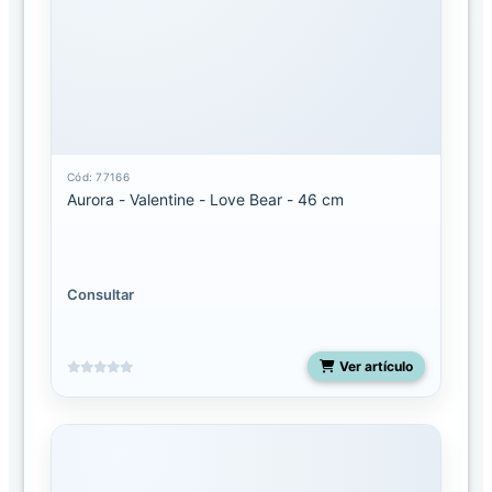
Palm
Pals
Clip-
On
Palm
pals
Cód: 77166
licenciados
Aurora - Valentine - Love Bear - 46 cm
Shoulderskin
Consultar
Snakes
50
pulgadas
Ver artículo
Spudsters
UNO
Costa
Rica