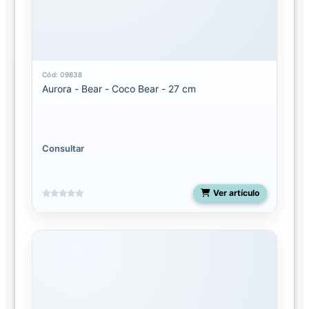
Mediano
Miyoni
pequeño
Cód: 09838
Aurora - Bear - Coco Bear - 27 cm
Molang
Palm
Pals
13
Consultar
pulgadas
Palm
Ver artículo
pals
5
pulgadas
Palm
Pals
8
pulgadas