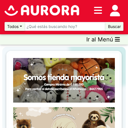
Inventario
DESTACADOS
Todos
Buscar
Ir al Menú
Artículos
Destacados
Promociones
Novedades
CONSULTAR
PRECIOS EN