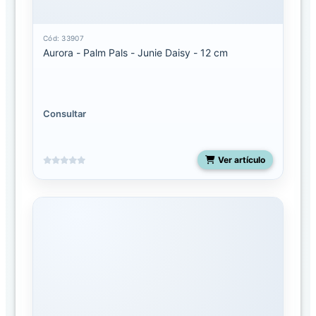
Seuss
Cód: 33907
Ebba
Aurora - Palm Pals - Junie Daisy - 12 cm
Ebba
Mantas
de
Apego
Consultar
Eco
Nation
Ver artículo
Fancy
pals
Flopsie
Miyoni
Grande
Miyoni