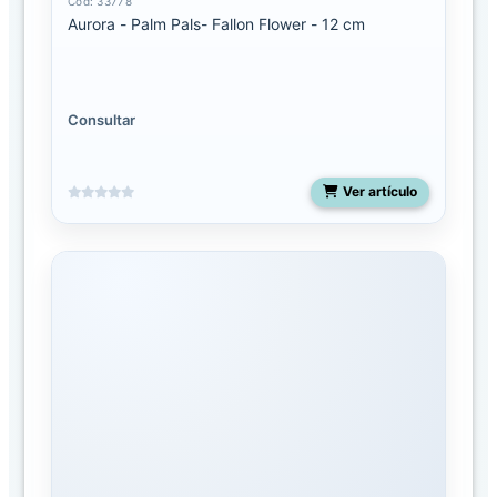
Cód: 33778
o
Aurora - Palm Pals- Fallon Flower - 12 cm
g
o
FAMILIAS
Consultar
Aurora
Ver artículo
Aurora
Jungle
Snoozles
Toys
Dinos
&
Dragons
Dr