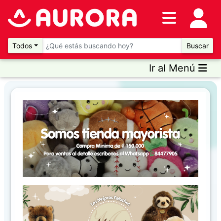
Inventario
DESTACADOS
Todos
Buscar
Ir al Menú
Artículos
Destacados
Promociones
Novedades
CONSULTAR
PRECIOS EN