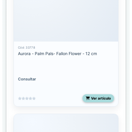
Palm
Pals
Clip-
On
Palm
pals
Cód: 33778
licenciados
Aurora - Palm Pals- Fallon Flower - 12 cm
Shoulderskin
Consultar
Snakes
50
pulgadas
Ver artículo
Spudsters
UNO
Costa
Rica