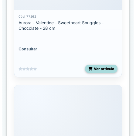
Seuss
Cód: 77262
Ebba
Aurora - Valentine - Sweetheart Snuggles -
Chocolate - 28 cm
Ebba
Mantas
de
Apego
Consultar
Eco
Nation
Ver artículo
Fancy
pals
Flopsie
Miyoni
Grande
Miyoni