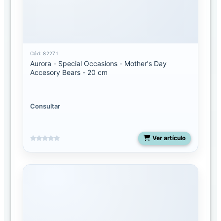
Mediano
Miyoni
pequeño
Cód: 82271
Aurora - Special Occasions - Mother's Day
Molang
Accesory Bears - 20 cm
Palm
Pals
13
Consultar
pulgadas
Palm
Ver artículo
pals
5
pulgadas
Palm
Pals
8
pulgadas