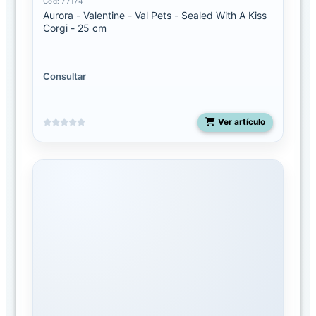
Cód: 77174
o
Aurora - Valentine - Val Pets - Sealed With A Kiss
g
Corgi - 25 cm
o
FAMILIAS
Consultar
Aurora
Ver artículo
Aurora
Jungle
Snoozles
Toys
Dinos
&
Dragons
Dr