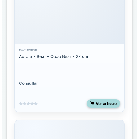
Palm
Pals
Clip-
On
Palm
pals
Cód: 09838
licenciados
Aurora - Bear - Coco Bear - 27 cm
Shoulderskin
Consultar
Snakes
50
pulgadas
Ver artículo
Spudsters
UNO
Costa
Rica