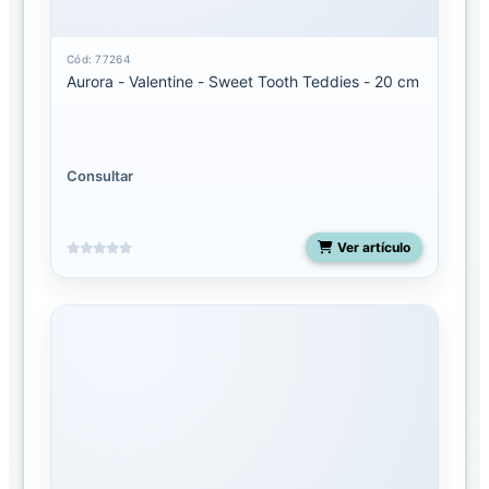
Seuss
Cód: 77264
Ebba
Aurora - Valentine - Sweet Tooth Teddies - 20 cm
Ebba
Mantas
de
Apego
Consultar
Eco
Nation
Ver artículo
Fancy
pals
Flopsie
Miyoni
Grande
Miyoni