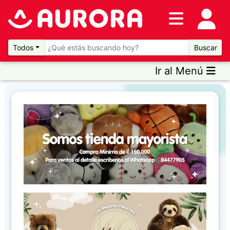
Inventario
DESTACADOS
Todos
Buscar
Ir al Menú
Artículos
Destacados
Promociones
Novedades
CONSULTAR
PRECIOS EN