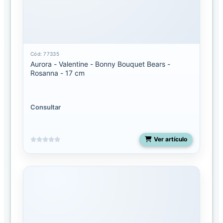
Mediano
Miyoni
pequeño
Cód: 77335
Aurora - Valentine - Bonny Bouquet Bears -
Molang
Rosanna - 17 cm
Palm
Pals
13
Consultar
pulgadas
Palm
Ver artículo
pals
5
pulgadas
Palm
Pals
8
pulgadas