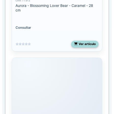
Cód: 77312
o
Aurora - Blossoming Lover Bear - Caramel - 28
g
cm
o
FAMILIAS
Consultar
Aurora
Ver artículo
Aurora
Jungle
Snoozles
Toys
Dinos
&
Dragons
Dr